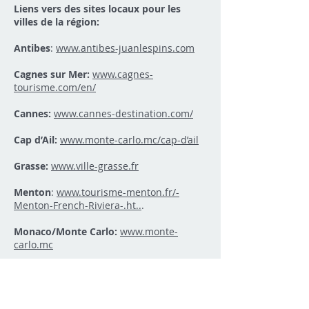
Liens vers des sites locaux pour les
villes de la région:
Antibes
:
www.antibes-juanlespins.com
Cagnes sur Mer:
www.cagnes-
tourisme.com/en/
Cannes:
www.cannes-destination.com/
Cap d’Ail:
www.monte-carlo.mc/cap-d’ail
Grasse:
www.ville-grasse.fr
Menton
:
www.tourisme-menton.fr/-
Menton-French-Riviera-.ht..
.
Monaco/Monte Carlo:
www.monte-
carlo.mc
Nice:
www.nice-coteazur.org
Nice aéroport:
www.nice.aeroport.fr/