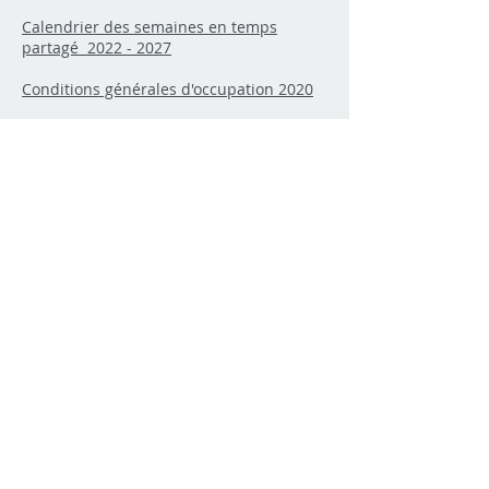
Calendrier des semaines en temps
partagé 2022 - 2027
Conditions générales d'occupation 2020
Règlement de l'Association des
Propriétaires 2016
Charges de copropriété 2026/2027
PROCUREZ-VOUS NOTRE LIVRET DU 40E
ANNIVERSAIRE AVEC DES IDÉES INSPIRANTES
POUR LES FÊTES
© 2019 by Vacances Vaugrenier, France. All
rights reserved.